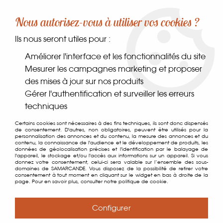
-10% sur votre première commande dès 30€ d'achat
Nous autorisez-vous à utiliser vos cookies ?
avec le code SAMARCANDE10
Ils nous seront utiles pour :
0
Améliorer l'interface et les fonctionnalités du site
Mesurer les campagnes marketing et proposer
des mises à jour sur nos produits
Accueil
>
Comptoir des gourmets
>
Épices, sels & poivres
>
Gérer l'authentification et surveiller les erreurs
Épices
>
Cardamome Noire
techniques
Certains cookies sont nécessaires à des fins techniques, ils sont donc dispensés
de consentement. D'autres, non obligatoires, peuvent être utilisés pour la
personnalisation des annonces et du contenu, la mesure des annonces et du
contenu, la connaissance de l'audience et le développement de produits, les
données de géolocalisation précises et l'identification par le balayage de
l'appareil, le stockage et/ou l'accès aux informations sur un appareil. Si vous
donnez votre consentement, celui-ci sera valable sur l’ensemble des sous-
domaines de SAMARCANDE. Vous disposez de la possibilité de retirer votre
consentement à tout moment en cliquant sur le widget en bas à droite de la
page. Pour en savoir plus, consulter notre politique de cookie.
Configurer