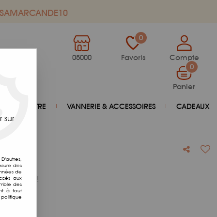
de SAMARCANDE10
0
05000
Favoris
Compte
0
Panier
BIEN-ÊTRE
VANNERIE & ACCESSOIRES
CADEAUX
 sur
D'autres,
esure des
onnées de
otre avis !
accès aux
emble des
nt à tout
politique