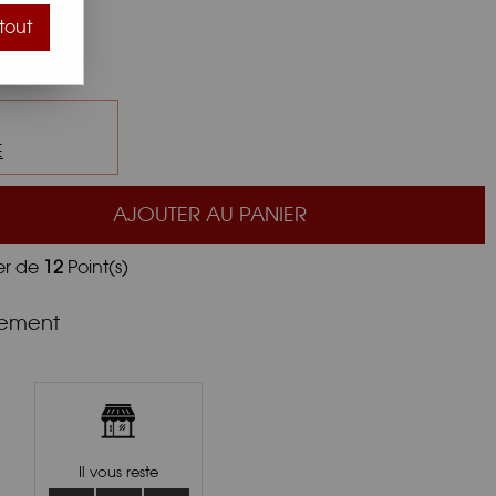
tout
ques
E
AJOUTER AU PANIER
er de
12
Point(s)
nement
Il vous reste