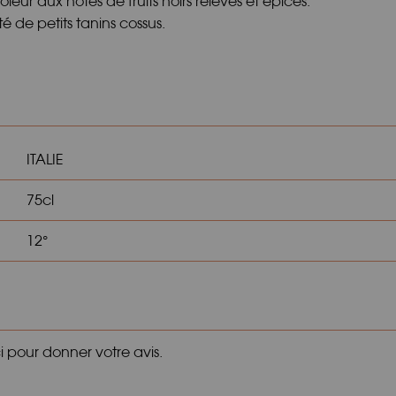
eur aux notes de fruits noirs relevés et épicés.
 de petits tanins cossus.
ITALIE
75cl
12°
ci pour donner votre avis.