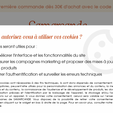
 première commande dès 30€ d'achat avec le co
autorisez-vous à utiliser vos cookies ?
us seront utiles pour :
ES GOURMANDS
DANS LE MONDE
FRAIS
CAVE
liorer l'interface et les fonctionnalités du site
urer les campagnes marketing et proposer des mises à jour
 produits
er l'authentification et surveiller les erreurs techniques
Chianti 75cl
 cookies sont nécessaires à des fins techniques, ils sont donc dispensés de consentement. 
gatoires, peuvent être utilisés pour la personnalisation des annonces et du contenu, la m
 et du contenu, la connaissance de l'audience et le développement de produits, les d
Soyez le premier à donner v
isation précises et l'identification par le balayage de l'appareil, le stockage et/ou l'
ions sur un appareil. Si vous donnez votre consentement, celui-ci sera valable sur l’ens
aines de SAMARCANDE. Vous disposez de la possibilité de retirer votre consenteme
12
,
00
€
TTC
n cliquant sur le widget en bas à droite de la page. Pour en savoir plus, consulter notre 
e.