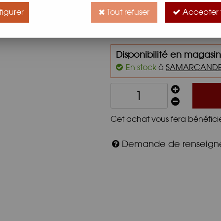
Chianti D.O.G.C Predella
igurer
Tout refuser
Accepter 
Description
Caractéristi
Disponibilité en magasin
En stock
à
SAMARCAND
Cet achat vous fera bénéfici
Demande de renseig