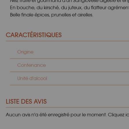
Nez fruité et gourmand d'un Sangiovese digeste et enjôl
En bouche, du kirsché, du juteux, du flatteur agrémenté
Belle finale épices, prunelles et airelles.
CARACTÉRISTIQUES
Origine
Contenance
Unité d'alcool
LISTE DES AVIS
Aucun avis n'a été enregistré pour le moment.
Cliquez i