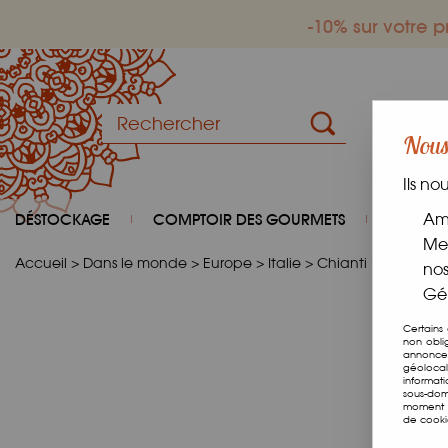
-10% sur votre
Nous 
Ils no
DÉSTOCKAGE
COMPTOIR DES GOURMETS
COIN D
Amé
Mes
Accueil
>
Dans le monde
>
Europe
>
Italie
>
Chianti 75cl
nos
Gér
Certains
non obli
annonces
géolocal
informat
sous-dom
moment e
de cooki