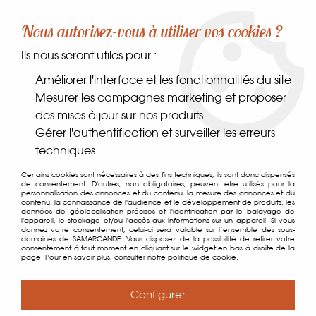
-10% sur votre première commande dès 30€ d'achat
Nous autorisez-vous à utiliser vos cookies ?
avec le code SAMARCANDE10
Ils nous seront utiles pour :
0
Améliorer l'interface et les fonctionnalités du site
Mesurer les campagnes marketing et proposer
des mises à jour sur nos produits
Accueil
>
Dans le monde
>
Europe
>
Italie
Gérer l'authentification et surveiller les erreurs
techniques
Italie
Certains cookies sont nécessaires à des fins techniques, ils sont donc dispensés
de consentement. D'autres, non obligatoires, peuvent être utilisés pour la
personnalisation des annonces et du contenu, la mesure des annonces et du
TRIER & FILTRER
contenu, la connaissance de l'audience et le développement de produits, les
données de géolocalisation précises et l'identification par le balayage de
l'appareil, le stockage et/ou l'accès aux informations sur un appareil. Si vous
donnez votre consentement, celui-ci sera valable sur l’ensemble des sous-
domaines de SAMARCANDE. Vous disposez de la possibilité de retirer votre
28 articles sur
28
consentement à tout moment en cliquant sur le widget en bas à droite de la
page. Pour en savoir plus, consulter notre politique de cookie.
Configurer