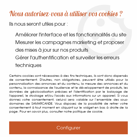
-10% sur votre première commande dès 30€ d'achat
Nous autorisez-vous à utiliser vos cookies ?
avec le code SAMARCANDE10
Ils nous seront utiles pour :
0
Améliorer l'interface et les fonctionnalités du site
Mesurer les campagnes marketing et proposer
des mises à jour sur nos produits
Accueil
>
Boissons
>
Alcools
>
Bières et Cidres
>
Culminante Bière
Gérer l'authentification et surveiller les erreurs
au Génépi Guillaumette BIO
techniques
Certains cookies sont nécessaires à des fins techniques, ils sont donc dispensés
de consentement. D'autres, non obligatoires, peuvent être utilisés pour la
personnalisation des annonces et du contenu, la mesure des annonces et du
contenu, la connaissance de l'audience et le développement de produits, les
données de géolocalisation précises et l'identification par le balayage de
l'appareil, le stockage et/ou l'accès aux informations sur un appareil. Si vous
donnez votre consentement, celui-ci sera valable sur l’ensemble des sous-
domaines de SAMARCANDE. Vous disposez de la possibilité de retirer votre
consentement à tout moment en cliquant sur le widget en bas à droite de la
page. Pour en savoir plus, consulter notre politique de cookie.
Configurer