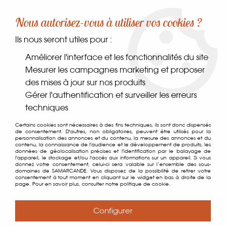
-10% sur votre première commande dès 30€ d'achat
Nous autorisez-vous à utiliser vos cookies ?
avec le code SAMARCANDE10
Ils nous seront utiles pour :
0
Améliorer l'interface et les fonctionnalités du site
Mesurer les campagnes marketing et proposer
des mises à jour sur nos produits
Accueil
>
Boissons
>
Alcools
>
Bières et Cidres
Gérer l'authentification et surveiller les erreurs
techniques
Bières et Cidres
Certains cookies sont nécessaires à des fins techniques, ils sont donc dispensés
de consentement. D'autres, non obligatoires, peuvent être utilisés pour la
personnalisation des annonces et du contenu, la mesure des annonces et du
contenu, la connaissance de l'audience et le développement de produits, les
données de géolocalisation précises et l'identification par le balayage de
l'appareil, le stockage et/ou l'accès aux informations sur un appareil. Si vous
donnez votre consentement, celui-ci sera valable sur l’ensemble des sous-
domaines de SAMARCANDE. Vous disposez de la possibilité de retirer votre
consentement à tout moment en cliquant sur le widget en bas à droite de la
TRIER & FILTRER
page. Pour en savoir plus, consulter notre politique de cookie.
Configurer
15 articles sur
15