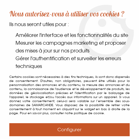
-10% sur votre première commande dès 30€ d'achat
Nous autorisez-vous à utiliser vos cookies ?
avec le code SAMARCANDE10
Ils nous seront utiles pour :
0
Améliorer l'interface et les fonctionnalités du site
Mesurer les campagnes marketing et proposer
des mises à jour sur nos produits
Accueil
>
Boissons
>
Alcools
>
Bières et Cidres
>
Kitty Bière à la
Gérer l'authentification et surveiller les erreurs
Framboise BIO
techniques
Certains cookies sont nécessaires à des fins techniques, ils sont donc dispensés
de consentement. D'autres, non obligatoires, peuvent être utilisés pour la
personnalisation des annonces et du contenu, la mesure des annonces et du
contenu, la connaissance de l'audience et le développement de produits, les
données de géolocalisation précises et l'identification par le balayage de
l'appareil, le stockage et/ou l'accès aux informations sur un appareil. Si vous
donnez votre consentement, celui-ci sera valable sur l’ensemble des sous-
domaines de SAMARCANDE. Vous disposez de la possibilité de retirer votre
consentement à tout moment en cliquant sur le widget en bas à droite de la
page. Pour en savoir plus, consulter notre politique de cookie.
Configurer