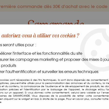
 première commande dès 30€ d'achat avec le co
autorisez-vous à utiliser vos cookies ?
us seront utiles pour :
ES GOURMANDS
DANS LE MONDE
FRAIS
CAVE
liorer l'interface et les fonctionnalités du site
urer les campagnes marketing et proposer des mises à jour
es
>
Epices Barbecue
 produits
er l'authentification et surveiller les erreurs techniques
Epices Barbecue
 cookies sont nécessaires à des fins techniques, ils sont donc dispensés de consentement. 
gatoires, peuvent être utilisés pour la personnalisation des annonces et du contenu, la m
 et du contenu, la connaissance de l'audience et le développement de produits, les d
Soyez le premier à donner v
isation précises et l'identification par le balayage de l'appareil, le stockage et/ou l'
ions sur un appareil. Si vous donnez votre consentement, celui-ci sera valable sur l’ens
aines de SAMARCANDE. Vous disposez de la possibilité de retirer votre consenteme
40
,
00
€
TTC
n cliquant sur le widget en bas à droite de la page. Pour en savoir plus, consulter notre 
/ Kg
e.