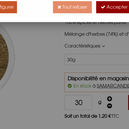
Ce mélange à la saveur poivr
igurer
Tout refuser
Accepter 
et de poissons.
100% épices et herbes pures.
Mélange d'herbes (74%) et d'
Caractéristiques
Disponibilité en magasin
En stock
à
SAMARCAND
g
Soit un total de
1
,
20
€
TTC