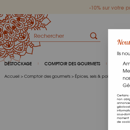
-10% sur votre
Nous 
Ils no
DÉSTOCKAGE
COMPTOIR DES GOURMETS
COIN D
Amé
Mes
Accueil
>
Comptoir des gourmets
>
Épices, sels & poivres
>
Épic
nos
Gér
Certains
non obli
annonces
géolocal
informat
sous-dom
moment e
de cooki