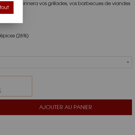
ée assaisonnera vos grillades, vos barbecues de viandes
tout
épices (26%)
E
AJOUTER AU PANIER