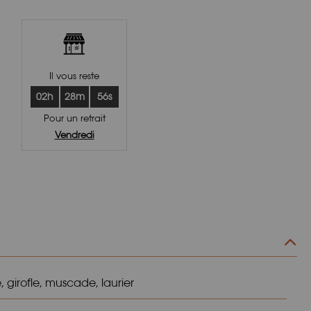
Il vous reste
02h
28m
56s
Pour un retrait
Vendredi
e, girofle, muscade, laurier