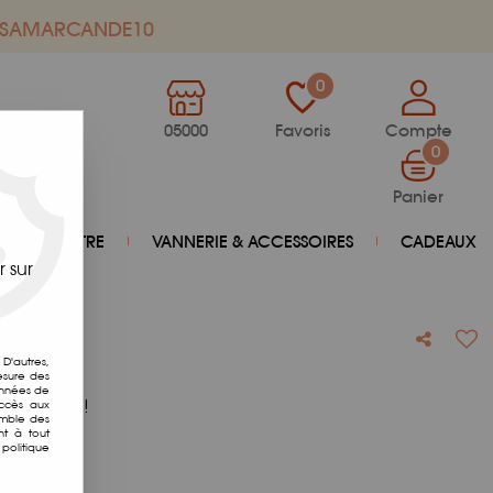
de SAMARCANDE10
0
05000
Favoris
Compte
0
Panier
BIEN-ÊTRE
VANNERIE & ACCESSOIRES
CADEAUX
 sur
D'autres,
esure des
onnées de
otre avis !
accès aux
emble des
nt à tout
politique