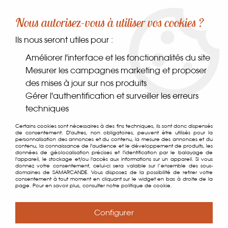
-10% sur votre première commande dès 30€ d'achat
Nous autorisez-vous à utiliser vos cookies ?
avec le code SAMARCANDE10
Ils nous seront utiles pour :
0
Améliorer l'interface et les fonctionnalités du site
Mesurer les campagnes marketing et proposer
des mises à jour sur nos produits
Accueil
>
Comptoir des gourmets
>
Épices, sels & poivres
>
Gérer l'authentification et surveiller les erreurs
Épices
>
Epices Tchemen
techniques
Certains cookies sont nécessaires à des fins techniques, ils sont donc dispensés
de consentement. D'autres, non obligatoires, peuvent être utilisés pour la
personnalisation des annonces et du contenu, la mesure des annonces et du
contenu, la connaissance de l'audience et le développement de produits, les
données de géolocalisation précises et l'identification par le balayage de
l'appareil, le stockage et/ou l'accès aux informations sur un appareil. Si vous
donnez votre consentement, celui-ci sera valable sur l’ensemble des sous-
domaines de SAMARCANDE. Vous disposez de la possibilité de retirer votre
consentement à tout moment en cliquant sur le widget en bas à droite de la
page. Pour en savoir plus, consulter notre politique de cookie.
Configurer