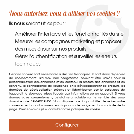
-10% sur votre première commande dès 30€ d'achat
Nous autorisez-vous à utiliser vos cookies ?
avec le code SAMARCANDE10
Ils nous seront utiles pour :
0
Améliorer l'interface et les fonctionnalités du site
Mesurer les campagnes marketing et proposer
des mises à jour sur nos produits
Accueil
>
Comptoir des gourmets
>
Condiments
>
Huiles
>
Huile
Gérer l'authentification et surveiller les erreurs
d'Olive Extra Vierge Excellence BIO
techniques
Certains cookies sont nécessaires à des fins techniques, ils sont donc dispensés
de consentement. D'autres, non obligatoires, peuvent être utilisés pour la
personnalisation des annonces et du contenu, la mesure des annonces et du
contenu, la connaissance de l'audience et le développement de produits, les
données de géolocalisation précises et l'identification par le balayage de
l'appareil, le stockage et/ou l'accès aux informations sur un appareil. Si vous
donnez votre consentement, celui-ci sera valable sur l’ensemble des sous-
domaines de SAMARCANDE. Vous disposez de la possibilité de retirer votre
consentement à tout moment en cliquant sur le widget en bas à droite de la
page. Pour en savoir plus, consulter notre politique de cookie.
Configurer