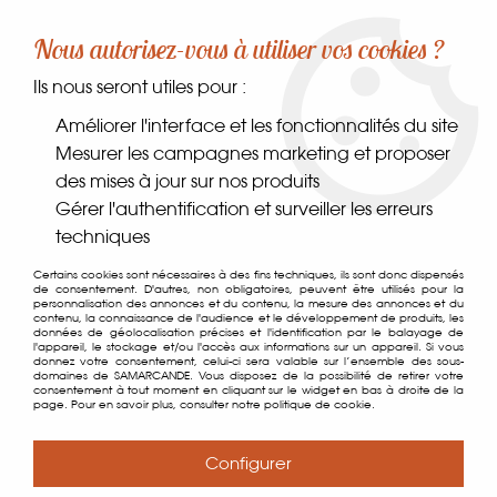
-10% sur votre première commande dès 30€ d'achat
Nous autorisez-vous à utiliser vos cookies ?
avec le code SAMARCANDE10
Ils nous seront utiles pour :
0
Améliorer l'interface et les fonctionnalités du site
Mesurer les campagnes marketing et proposer
des mises à jour sur nos produits
Accueil
>
Comptoir des gourmets
>
Épices, sels & poivres
>
Gérer l'authentification et surveiller les erreurs
Épices
>
Mahalep
techniques
Certains cookies sont nécessaires à des fins techniques, ils sont donc dispensés
de consentement. D'autres, non obligatoires, peuvent être utilisés pour la
personnalisation des annonces et du contenu, la mesure des annonces et du
contenu, la connaissance de l'audience et le développement de produits, les
données de géolocalisation précises et l'identification par le balayage de
l'appareil, le stockage et/ou l'accès aux informations sur un appareil. Si vous
donnez votre consentement, celui-ci sera valable sur l’ensemble des sous-
domaines de SAMARCANDE. Vous disposez de la possibilité de retirer votre
consentement à tout moment en cliquant sur le widget en bas à droite de la
page. Pour en savoir plus, consulter notre politique de cookie.
Configurer