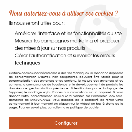
-10% sur votre première commande dès 30€ d'achat
Nous autorisez-vous à utiliser vos cookies ?
avec le code SAMARCANDE10
Ils nous seront utiles pour :
0
Améliorer l'interface et les fonctionnalités du site
Mesurer les campagnes marketing et proposer
des mises à jour sur nos produits
Accueil
>
Comptoir des gourmets
>
Épices, sels & poivres
>
Gérer l'authentification et surveiller les erreurs
Épices
>
Mélange Rouille
techniques
Certains cookies sont nécessaires à des fins techniques, ils sont donc dispensés
de consentement. D'autres, non obligatoires, peuvent être utilisés pour la
personnalisation des annonces et du contenu, la mesure des annonces et du
contenu, la connaissance de l'audience et le développement de produits, les
données de géolocalisation précises et l'identification par le balayage de
l'appareil, le stockage et/ou l'accès aux informations sur un appareil. Si vous
donnez votre consentement, celui-ci sera valable sur l’ensemble des sous-
domaines de SAMARCANDE. Vous disposez de la possibilité de retirer votre
consentement à tout moment en cliquant sur le widget en bas à droite de la
page. Pour en savoir plus, consulter notre politique de cookie.
Configurer