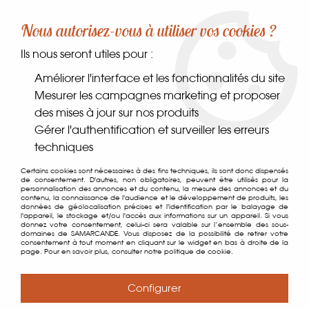
-10% sur votre première commande dès 30€ d'achat
Nous autorisez-vous à utiliser vos cookies ?
avec le code SAMARCANDE10
Ils nous seront utiles pour :
0
Améliorer l'interface et les fonctionnalités du site
Mesurer les campagnes marketing et proposer
des mises à jour sur nos produits
Accueil
>
Comptoir des gourmets
>
Épices, sels & poivres
>
Gérer l'authentification et surveiller les erreurs
Accessoires
>
Peugeot Moulin à Poivres BBQ
techniques
Certains cookies sont nécessaires à des fins techniques, ils sont donc dispensés
de consentement. D'autres, non obligatoires, peuvent être utilisés pour la
personnalisation des annonces et du contenu, la mesure des annonces et du
contenu, la connaissance de l'audience et le développement de produits, les
données de géolocalisation précises et l'identification par le balayage de
l'appareil, le stockage et/ou l'accès aux informations sur un appareil. Si vous
donnez votre consentement, celui-ci sera valable sur l’ensemble des sous-
domaines de SAMARCANDE. Vous disposez de la possibilité de retirer votre
consentement à tout moment en cliquant sur le widget en bas à droite de la
page. Pour en savoir plus, consulter notre politique de cookie.
Configurer