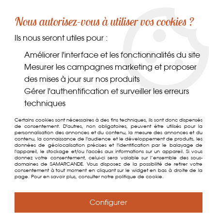
-10% sur votre première commande dès 30€ d'achat
Nous autorisez-vous à utiliser vos cookies ?
avec le code SAMARCANDE10
Ils nous seront utiles pour :
0
Améliorer l'interface et les fonctionnalités du site
Mesurer les campagnes marketing et proposer
des mises à jour sur nos produits
Accueil
>
Comptoir des gourmets
>
Épices, sels & poivres
>
Gérer l'authentification et surveiller les erreurs
Épices
>
Vadouvan
techniques
Certains cookies sont nécessaires à des fins techniques, ils sont donc dispensés
de consentement. D'autres, non obligatoires, peuvent être utilisés pour la
personnalisation des annonces et du contenu, la mesure des annonces et du
contenu, la connaissance de l'audience et le développement de produits, les
données de géolocalisation précises et l'identification par le balayage de
l'appareil, le stockage et/ou l'accès aux informations sur un appareil. Si vous
donnez votre consentement, celui-ci sera valable sur l’ensemble des sous-
domaines de SAMARCANDE. Vous disposez de la possibilité de retirer votre
consentement à tout moment en cliquant sur le widget en bas à droite de la
page. Pour en savoir plus, consulter notre politique de cookie.
Configurer