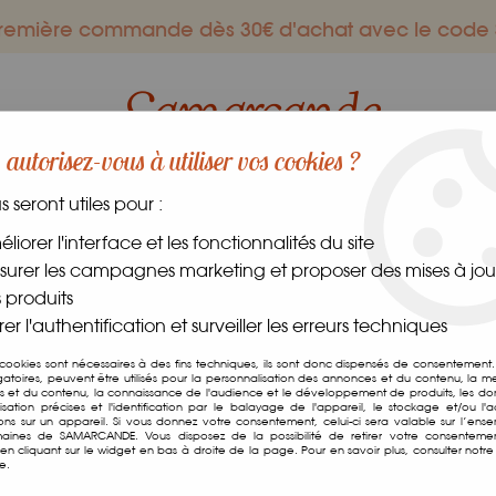
 première commande dès 30€ d'achat avec le co
autorisez-vous à utiliser vos cookies ?
us seront utiles pour :
ES GOURMANDS
DANS LE MONDE
FRAIS
CAVE
liorer l'interface et les fonctionnalités du site
urer les campagnes marketing et proposer des mises à jour
 produits
er l'authentification et surveiller les erreurs techniques
Cafés
 cookies sont nécessaires à des fins techniques, ils sont donc dispensés de consentement. 
gatoires, peuvent être utilisés pour la personnalisation des annonces et du contenu, la m
 et du contenu, la connaissance de l'audience et le développement de produits, les d
 le café (uniquement pour le 250g) selon votre cafetière
isation précises et l'identification par le balayage de l'appareil, le stockage et/ou l'
ions sur un appareil. Si vous donnez votre consentement, celui-ci sera valable sur l’ens
aines de SAMARCANDE. Vous disposez de la possibilité de retirer votre consenteme
n cliquant sur le widget en bas à droite de la page. Pour en savoir plus, consulter notre 
10 articles sur
1
e.