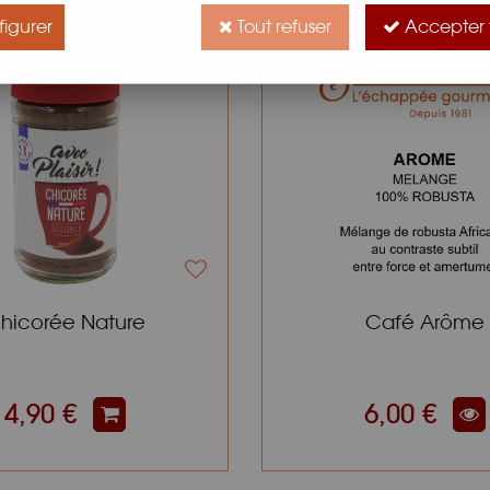
igurer
Tout refuser
Accepter 
hicorée Nature
Café Arôme
4,90 €
6,00 €