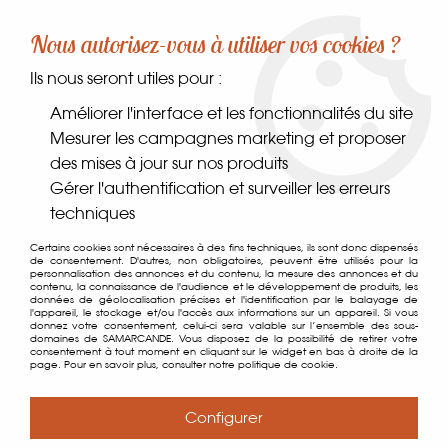
-10% sur votre première commande dès 30€ d'achat
Nous autorisez-vous à utiliser vos cookies ?
avec le code SAMARCANDE10
Ils nous seront utiles pour :
0
Améliorer l'interface et les fonctionnalités du site
Mesurer les campagnes marketing et proposer
des mises à jour sur nos produits
Accueil
>
Coin des gourmands
>
Aides à la Pâtisserie
Gérer l'authentification et surveiller les erreurs
techniques
Aides à la Pâtisserie
Certains cookies sont nécessaires à des fins techniques, ils sont donc dispensés
de consentement. D'autres, non obligatoires, peuvent être utilisés pour la
personnalisation des annonces et du contenu, la mesure des annonces et du
contenu, la connaissance de l'audience et le développement de produits, les
données de géolocalisation précises et l'identification par le balayage de
l'appareil, le stockage et/ou l'accès aux informations sur un appareil. Si vous
TRIER & FILTRER
donnez votre consentement, celui-ci sera valable sur l’ensemble des sous-
domaines de SAMARCANDE. Vous disposez de la possibilité de retirer votre
consentement à tout moment en cliquant sur le widget en bas à droite de la
page. Pour en savoir plus, consulter notre politique de cookie.
39 articles sur
39
Configurer