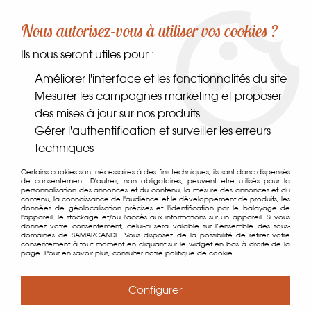
-10% sur votre première commande dès 30€ d'achat
Nous autorisez-vous à utiliser vos cookies ?
avec le code SAMARCANDE10
Ils nous seront utiles pour :
0
Améliorer l'interface et les fonctionnalités du site
Mesurer les campagnes marketing et proposer
des mises à jour sur nos produits
Accueil
>
Comptoir des gourmets
>
Épices, sels & poivres
>
Gérer l'authentification et surveiller les erreurs
Poivres
>
Poivre de Kampot Noir IGP
techniques
Certains cookies sont nécessaires à des fins techniques, ils sont donc dispensés
de consentement. D'autres, non obligatoires, peuvent être utilisés pour la
personnalisation des annonces et du contenu, la mesure des annonces et du
contenu, la connaissance de l'audience et le développement de produits, les
données de géolocalisation précises et l'identification par le balayage de
l'appareil, le stockage et/ou l'accès aux informations sur un appareil. Si vous
donnez votre consentement, celui-ci sera valable sur l’ensemble des sous-
domaines de SAMARCANDE. Vous disposez de la possibilité de retirer votre
consentement à tout moment en cliquant sur le widget en bas à droite de la
page. Pour en savoir plus, consulter notre politique de cookie.
Configurer