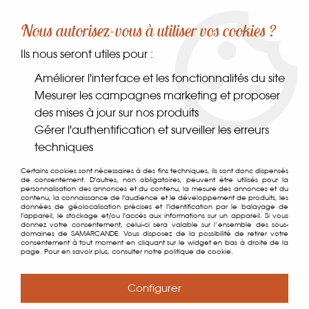
-10% sur votre première commande dès 30€ d'achat
Nous autorisez-vous à utiliser vos cookies ?
avec le code SAMARCANDE10
Ils nous seront utiles pour :
0
Améliorer l'interface et les fonctionnalités du site
Mesurer les campagnes marketing et proposer
des mises à jour sur nos produits
Accueil
>
La Plantation
Gérer l'authentification et surveiller les erreurs
techniques
Produits de la marque La
Certains cookies sont nécessaires à des fins techniques, ils sont donc dispensés
de consentement. D'autres, non obligatoires, peuvent être utilisés pour la
Plantation
personnalisation des annonces et du contenu, la mesure des annonces et du
contenu, la connaissance de l'audience et le développement de produits, les
données de géolocalisation précises et l'identification par le balayage de
l'appareil, le stockage et/ou l'accès aux informations sur un appareil. Si vous
donnez votre consentement, celui-ci sera valable sur l’ensemble des sous-
12 articles sur
19
domaines de SAMARCANDE. Vous disposez de la possibilité de retirer votre
consentement à tout moment en cliquant sur le widget en bas à droite de la
page. Pour en savoir plus, consulter notre politique de cookie.
Configurer