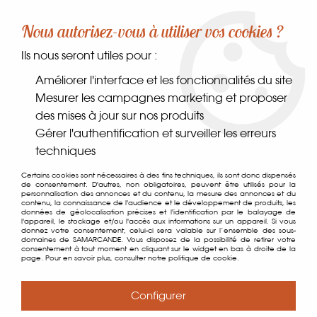
-10% sur votre première commande dès 30€ d'achat
Nous autorisez-vous à utiliser vos cookies ?
avec le code SAMARCANDE10
Ils nous seront utiles pour :
0
Améliorer l'interface et les fonctionnalités du site
Mesurer les campagnes marketing et proposer
des mises à jour sur nos produits
Accueil
>
Dans le monde
>
Asie
>
Sauce Ketchup Khmer
Gérer l'authentification et surveiller les erreurs
techniques
Certains cookies sont nécessaires à des fins techniques, ils sont donc dispensés
de consentement. D'autres, non obligatoires, peuvent être utilisés pour la
personnalisation des annonces et du contenu, la mesure des annonces et du
contenu, la connaissance de l'audience et le développement de produits, les
données de géolocalisation précises et l'identification par le balayage de
l'appareil, le stockage et/ou l'accès aux informations sur un appareil. Si vous
donnez votre consentement, celui-ci sera valable sur l’ensemble des sous-
domaines de SAMARCANDE. Vous disposez de la possibilité de retirer votre
consentement à tout moment en cliquant sur le widget en bas à droite de la
page. Pour en savoir plus, consulter notre politique de cookie.
Configurer