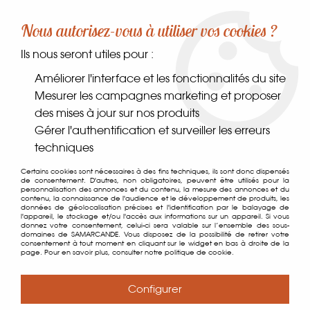
-10% sur votre première commande dès 30€ d'achat
Nous autorisez-vous à utiliser vos cookies ?
avec le code SAMARCANDE10
Ils nous seront utiles pour :
0
Améliorer l'interface et les fonctionnalités du site
Mesurer les campagnes marketing et proposer
des mises à jour sur nos produits
Accueil
>
Comptoir des gourmets
>
Apéritif
>
Tartinables
Gérer l'authentification et surveiller les erreurs
techniques
Tartinables
Certains cookies sont nécessaires à des fins techniques, ils sont donc dispensés
de consentement. D'autres, non obligatoires, peuvent être utilisés pour la
personnalisation des annonces et du contenu, la mesure des annonces et du
contenu, la connaissance de l'audience et le développement de produits, les
données de géolocalisation précises et l'identification par le balayage de
l'appareil, le stockage et/ou l'accès aux informations sur un appareil. Si vous
TRIER & FILTRER
donnez votre consentement, celui-ci sera valable sur l’ensemble des sous-
domaines de SAMARCANDE. Vous disposez de la possibilité de retirer votre
consentement à tout moment en cliquant sur le widget en bas à droite de la
page. Pour en savoir plus, consulter notre politique de cookie.
38 articles sur
38
Configurer