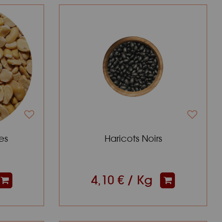
es
Haricots Noirs
4,10 € / Kg