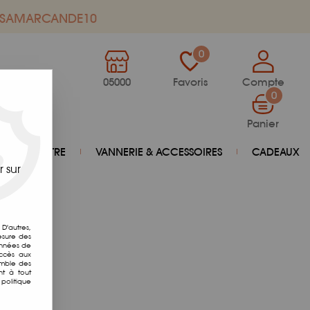
de SAMARCANDE10
0
05000
Favoris
Compte
0
Panier
BIEN-ÊTRE
VANNERIE & ACCESSOIRES
CADEAUX
 sur
D'autres,
esure des
onnées de
accès aux
emble des
nt à tout
politique
7