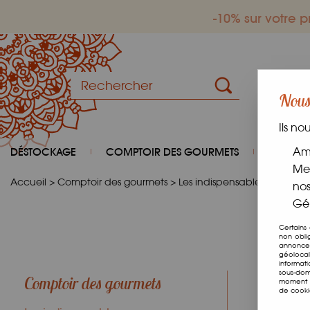
-10% sur votre
Nous 
Ils no
DÉSTOCKAGE
COMPTOIR DES GOURMETS
COIN D
Amé
Mes
Accueil
>
Comptoir des gourmets
>
Les indispensables
>
Légumi
nos
Gér
Certains
non obli
annonces
géolocal
informat
sous-dom
Comptoir des gourmets
moment e
de cooki