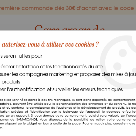
 première commande dès 30€ d'achat avec le co
autorisez-vous à utiliser vos cookies ?
us seront utiles pour :
ES GOURMANDS
DANS LE MONDE
FRAIS
CAVE
liorer l'interface et les fonctionnalités du site
urer les campagnes marketing et proposer des mises à jour
neuses
 produits
er l'authentification et surveiller les erreurs techniques
Légumineuses
 cookies sont nécessaires à des fins techniques, ils sont donc dispensés de consentement. 
gatoires, peuvent être utilisés pour la personnalisation des annonces et du contenu, la m
 et du contenu, la connaissance de l'audience et le développement de produits, les d
isation précises et l'identification par le balayage de l'appareil, le stockage et/ou l'
ions sur un appareil. Si vous donnez votre consentement, celui-ci sera valable sur l’ens
aines de SAMARCANDE. Vous disposez de la possibilité de retirer votre consenteme
n cliquant sur le widget en bas à droite de la page. Pour en savoir plus, consulter notre 
17 articles sur
1
e.