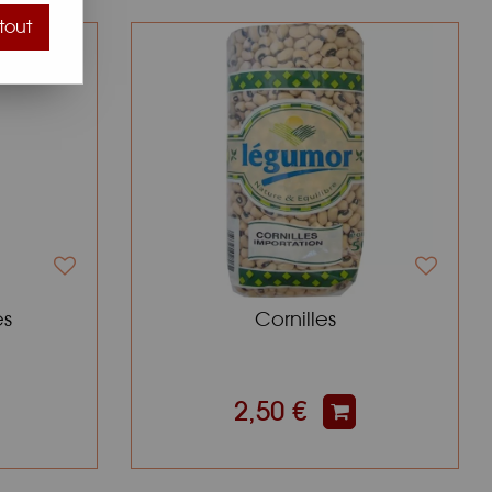
tout
es
Cornilles
2,50 €