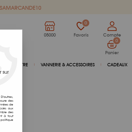
de SAMARCANDE10
0
05000
Favoris
Compte
0
Panier
BIEN-ÊTRE
VANNERIE & ACCESSOIRES
CADEAUX
 sur
D'autres,
esure des
onnées de
accès aux
emble des
nt à tout
politique
2