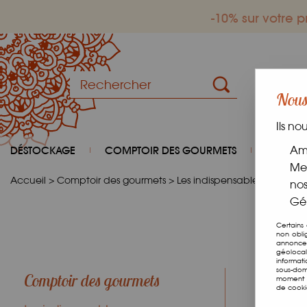
-10% sur votre
Nous 
Ils no
DÉSTOCKAGE
COMPTOIR DES GOURMETS
COIN D
Amé
Mes
Accueil
>
Comptoir des gourmets
>
Les indispensables
>
Graine
nos
Gér
Certains
non obli
annonces
géolocal
informat
sous-dom
Comptoir des gourmets
moment e
de cooki