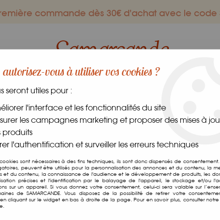
 première commande dès 30€ d'achat avec le co
autorisez-vous à utiliser vos cookies ?
us seront utiles pour :
ES GOURMANDS
DANS LE MONDE
FRAIS
CAVE
liorer l'interface et les fonctionnalités du site
urer les campagnes marketing et proposer des mises à jour
s
 produits
er l'authentification et surveiller les erreurs techniques
Graines
 cookies sont nécessaires à des fins techniques, ils sont donc dispensés de consentement. 
gatoires, peuvent être utilisés pour la personnalisation des annonces et du contenu, la m
 et du contenu, la connaissance de l'audience et le développement de produits, les d
isation précises et l'identification par le balayage de l'appareil, le stockage et/ou l'
ions sur un appareil. Si vous donnez votre consentement, celui-ci sera valable sur l’ens
aines de SAMARCANDE. Vous disposez de la possibilité de retirer votre consenteme
n cliquant sur le widget en bas à droite de la page. Pour en savoir plus, consulter notre 
12 articles sur
1
e.